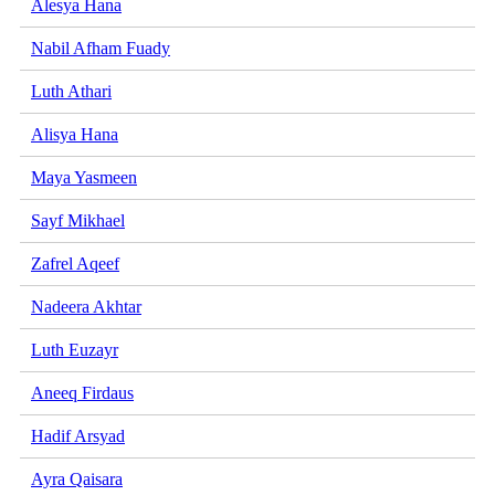
Alesya Hana
Nabil Afham Fuady
Luth Athari
Alisya Hana
Maya Yasmeen
Sayf Mikhael
Zafrel Aqeef
Nadeera Akhtar
Luth Euzayr
Aneeq Firdaus
Hadif Arsyad
Ayra Qaisara