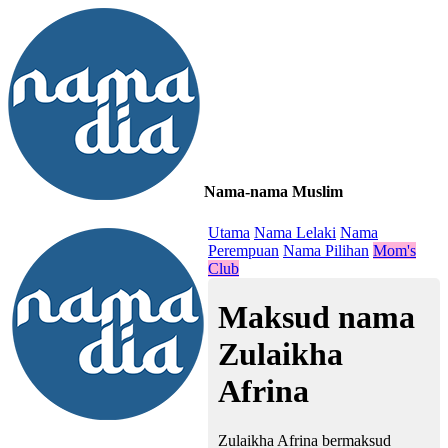
Nama-nama Muslim
≡
Utama
Nama Lelaki
Nama
Perempuan
Nama Pilihan
Mom's
Club
Maksud nama
Zulaikha
Afrina
Zulaikha Afrina bermaksud