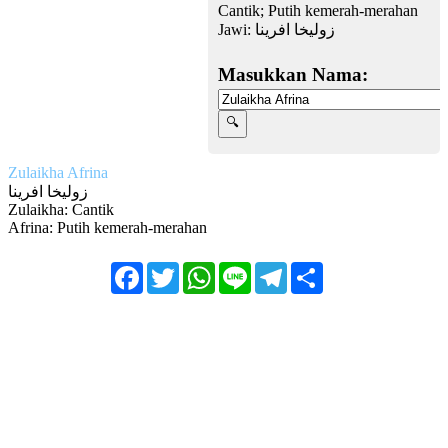
Cantik; Putih kemerah-merahan
Jawi:
زوليخا افرينا
Masukkan Nama:
Zulaikha Afrina
زوليخا افرينا
Zulaikha: Cantik
Afrina: Putih kemerah-merahan
Facebook
Twitter
WhatsApp
Line
Telegram
Share