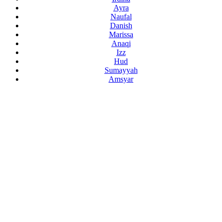
Ayra
Naufal
Danish
Marissa
Anaqi
Izz
Hud
Sumayyah
Amsyar