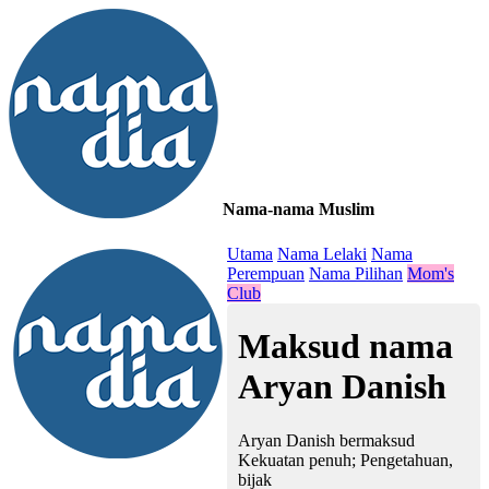
Nama-nama Muslim
≡
Utama
Nama Lelaki
Nama
Perempuan
Nama Pilihan
Mom's
Club
Maksud nama
Aryan Danish
Aryan Danish bermaksud
Kekuatan penuh; Pengetahuan,
bijak