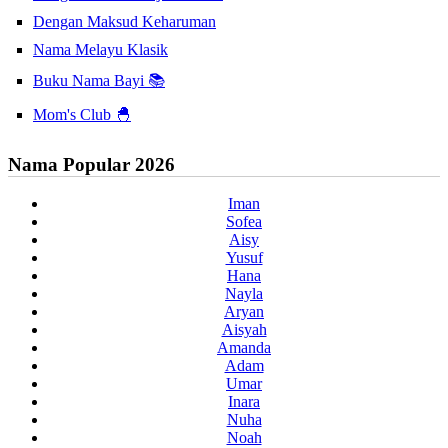
Dengan Maksud Keharuman
Nama Melayu Klasik
Buku Nama Bayi 📚
Mom's Club 🐣
Nama Popular 2026
Iman
Sofea
Aisy
Yusuf
Hana
Nayla
Aryan
Aisyah
Amanda
Adam
Umar
Inara
Nuha
Noah