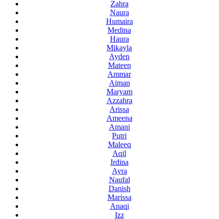
Zahra
Naura
Humaira
Medina
Haura
Mikayla
Ayden
Mateen
Ammar
Aiman
Maryam
Azzahra
Arissa
Ameena
Amani
Putri
Maleeq
Aqil
Irdina
Ayra
Naufal
Danish
Marissa
Anaqi
Izz