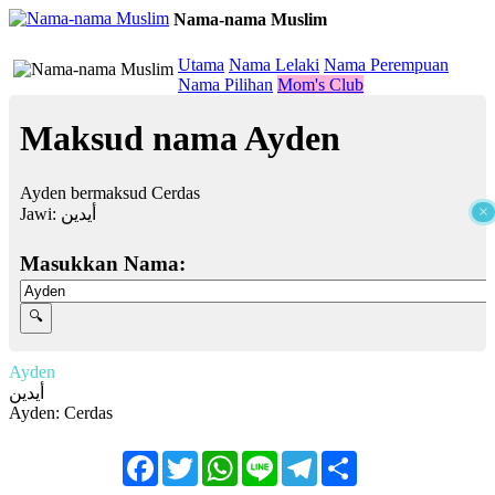
Nama-nama Muslim
≡
Utama
Nama Lelaki
Nama Perempuan
Nama Pilihan
Mom's Club
Maksud nama Ayden
Ayden bermaksud Cerdas
×
Jawi:
أيدين
Masukkan Nama:
Ayden
أيدين
Ayden: Cerdas
Facebook
Twitter
WhatsApp
Line
Telegram
Share