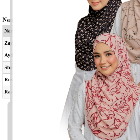
Nama Yang Berkaitan
Nama
Maksud
Zayden
Tampan, kelebihan
Aydin
Cerdas
Shayden
Ketinggian status
Rusydan
Petunjuk
Rasydan
Mendapat petunjuk