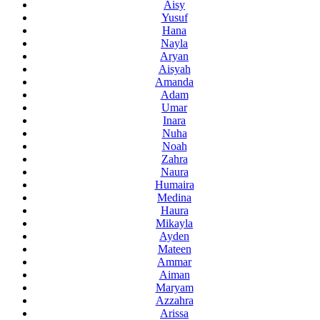
Aisy
Yusuf
Hana
Nayla
Aryan
Aisyah
Amanda
Adam
Umar
Inara
Nuha
Noah
Zahra
Naura
Humaira
Medina
Haura
Mikayla
Ayden
Mateen
Ammar
Aiman
Maryam
Azzahra
Arissa