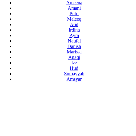
Ameena
Amani
Putri
Maleeq
Aqil
Irdina
Ayra
Naufal
Danish
Marissa
Anaqi
Izz
Hud
Sumayyah
Amsyar