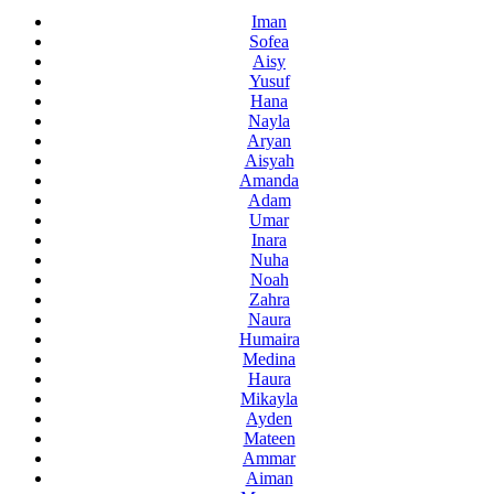
Iman
Sofea
Aisy
Yusuf
Hana
Nayla
Aryan
Aisyah
Amanda
Adam
Umar
Inara
Nuha
Noah
Zahra
Naura
Humaira
Medina
Haura
Mikayla
Ayden
Mateen
Ammar
Aiman