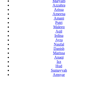
Maryam
Azzahra
Arissa
Ameena
Amani
Putri
Maleeq
Aqil
Irdina
Ayra
Naufal
Danish
Marissa
Anaqi
Izz
Hud
Sumayyah
Amsyar