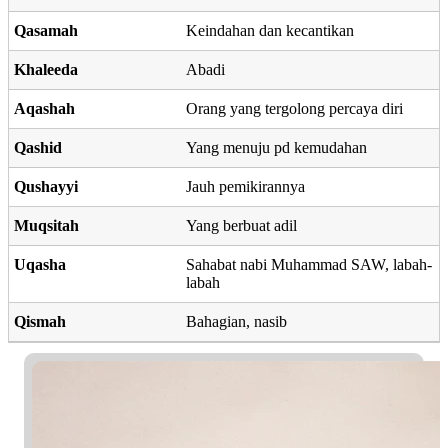
Qasamah
Keindahan dan kecantikan
Khaleeda
Abadi
Aqashah
Orang yang tergolong percaya diri
Qashid
Yang menuju pd kemudahan
Qushayyi
Jauh pemikirannya
Muqsitah
Yang berbuat adil
Uqasha
Sahabat nabi Muhammad SAW, labah-
labah
Qismah
Bahagian, nasib