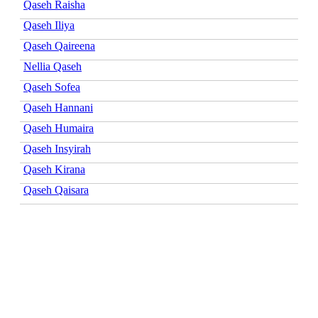
Qaseh Raisha
Qaseh Iliya
Qaseh Qaireena
Nellia Qaseh
Qaseh Sofea
Qaseh Hannani
Qaseh Humaira
Qaseh Insyirah
Qaseh Kirana
Qaseh Qaisara