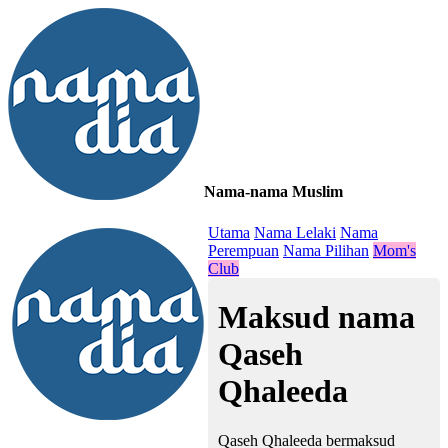
Nama-nama Muslim
≡
Utama
Nama Lelaki
Nama
Perempuan
Nama Pilihan
Mom's
Club
Maksud nama
Qaseh
Qhaleeda
Qaseh Qhaleeda bermaksud