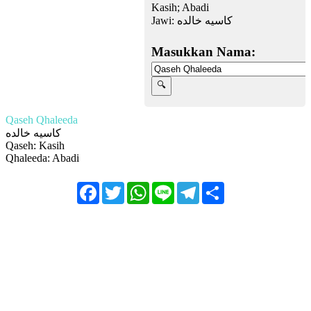
Kasih; Abadi
Jawi:
كاسيه خالده
Masukkan Nama:
Qaseh Qhaleeda
كاسيه خالده
Qaseh: Kasih
Qhaleeda: Abadi
Facebook
Twitter
WhatsApp
Line
Telegram
Share