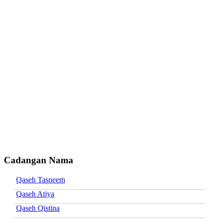
Cadangan Nama
Qaseh Tasneem
Qaseh Atiya
Qaseh Qistina