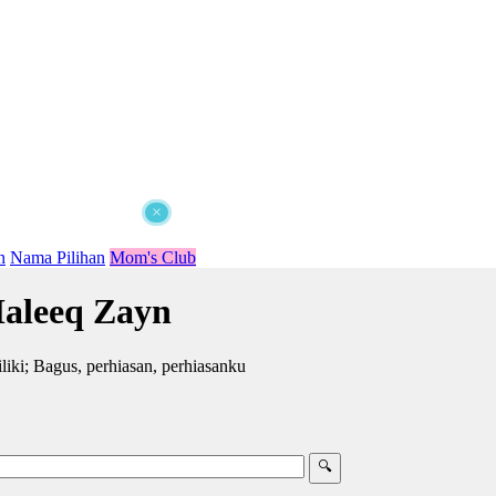
×
n
Nama Pilihan
Mom's Club
aleeq Zayn
ki; Bagus, perhiasan, perhiasanku