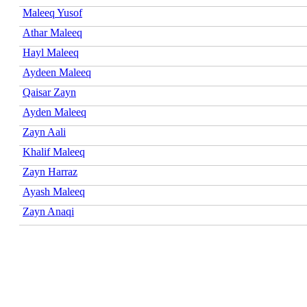
Maleeq Yusof
Athar Maleeq
Hayl Maleeq
Aydeen Maleeq
Qaisar Zayn
Ayden Maleeq
Zayn Aali
Khalif Maleeq
Zayn Harraz
Ayash Maleeq
Zayn Anaqi