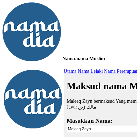
Nama-nama Muslim
≡
Utama
Nama Lelaki
Nama Perempua
Maksud nama M
Maleeq Zayn bermaksud Yang memili
Jawi:
مالك زين
Masukkan Nama: