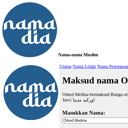
Nama-nama Muslim
≡
Utama
Nama Lelaki
Nama Perempua
Maksud nama O
Orked Medina bermaksud Bunga ork
Jawi:
اوركيد مدينا
Masukkan Nama: