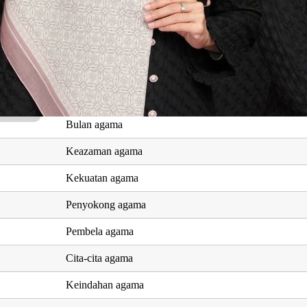
Bunga orkid
Terpuji, pujian
Kemurahan agama
Menara tempat adzan
Bulan agama
Keazaman agama
Kekuatan agama
Penyokong agama
Pembela agama
Cita-cita agama
Keindahan agama