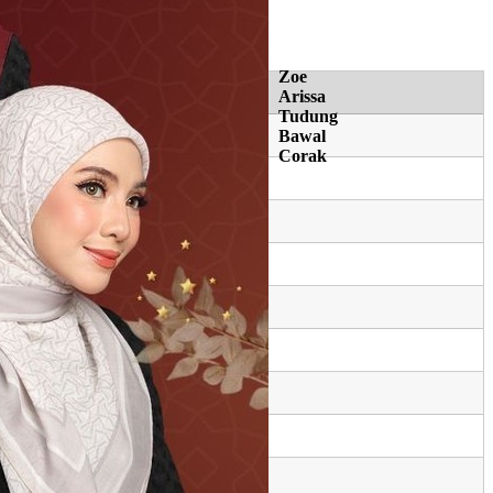
Zoe
Arissa
Tudung
Bawal
Corak