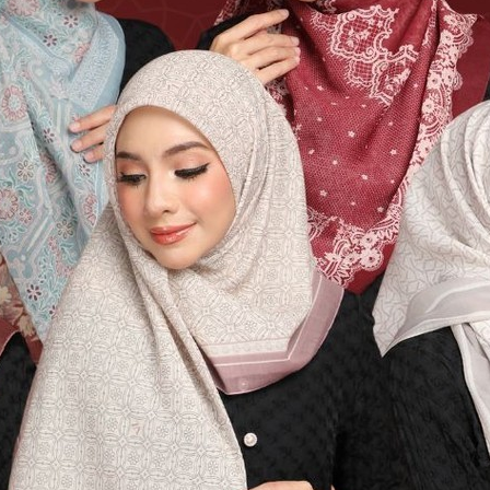
Maksud
Pembela agama
Penyahut agama
Kemajuan, awam
Kemajuan
Yang menghidupkan agama
Tiang agama
Pengamanah agama
Matahari agama
Kemuliaan agama