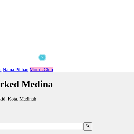
×
n
Nama Pilihan
Mom's Club
rked Medina
id; Kota, Madinah