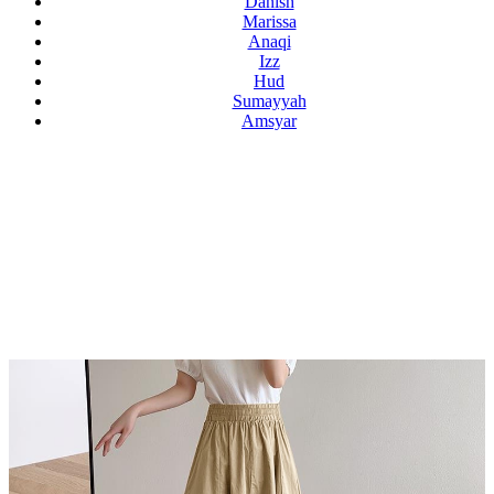
Danish
Marissa
Anaqi
Izz
Hud
Sumayyah
Amsyar