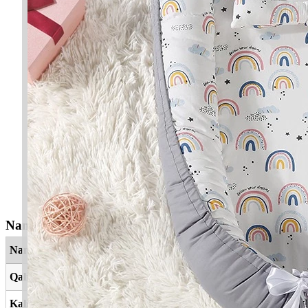
Nama Yang Berkaitan
Nama
Maksud
Qalisya
Murni
Kalisha
Murni