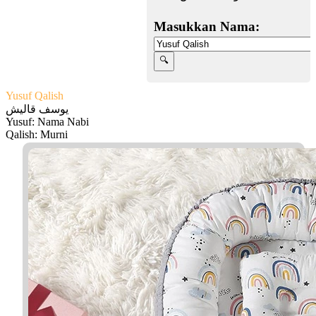
Masukkan Nama:
Yusuf Qalish
يوسف قاليش
Yusuf: Nama Nabi
Qalish: Murni
Facebook
Twitter
WhatsApp
Line
Telegram
Share