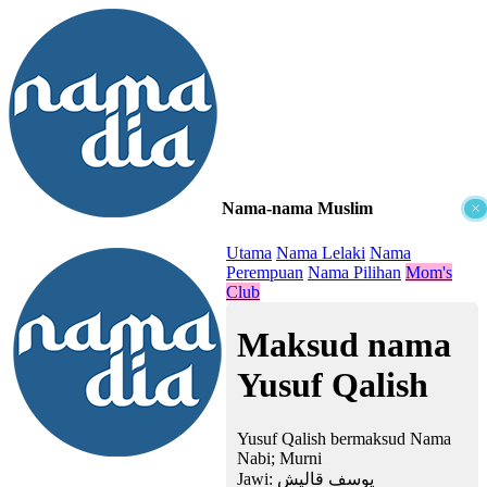
Nama-nama Muslim
×
≡
Utama
Nama Lelaki
Nama
Perempuan
Nama Pilihan
Mom's
Club
Maksud nama
Yusuf Qalish
Yusuf Qalish bermaksud Nama
Nabi; Murni
Jawi:
يوسف قاليش