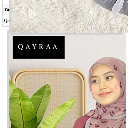
Yashfi
Melapangkan hati
Qalisy
Murni