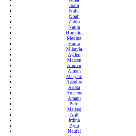
Inara
Nuha
Noah
Zahra
Naura
Humaira
Medina
Haura
Mikayla
Ayden
Mateen
Ammar
Aiman
Maryam
Azzahra
Arissa
Ameena
Amani
Putri
Maleeq
Aqil
Irdina
Ayra
Naufal