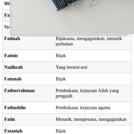
Iftinan
Mengagumkan, menarik perhatian
Fatanah
Kebijaksanaan
Syafiatunnisa
Wanita yang menghiasi hati
Fatinah
Bijaksana, mengagumkan, menarik
perhatian
Fatnin
Bijak
Nadhrah
Yang berseri-seri
Fatunah
Bijak
Fathurrahman
Pembukaan, kejayaan Allah yang
pengasih
Fathuddin
Pembukaan, kejayaan agama
Fatin
Menarik, mempesona, mengagumkan
Fataniah
Bijak