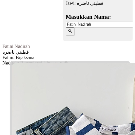
Jawi:
فطيني ناضره
Masukkan Nama:
Fatini Nadirah
فطيني ناضره
Fatini: Bijaksana
Nadirah: Berseri-seri, khusus, unik
Facebook
Twitter
WhatsApp
Line
Telegram
Share