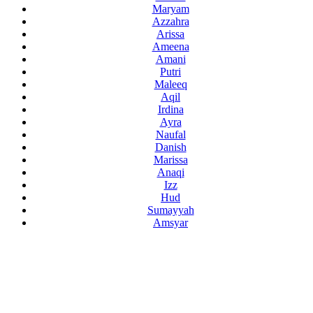
Maryam
Azzahra
Arissa
Ameena
Amani
Putri
Maleeq
Aqil
Irdina
Ayra
Naufal
Danish
Marissa
Anaqi
Izz
Hud
Sumayyah
Amsyar