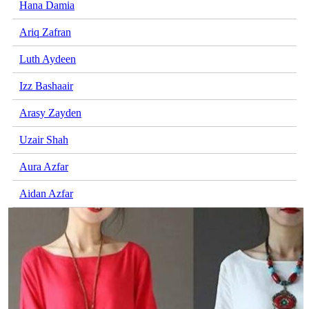
Hana Damia
Ariq Zafran
Luth Aydeen
Izz Bashaair
Arasy Zayden
Uzair Shah
Aura Azfar
Aidan Azfar