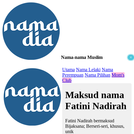
Nama-nama Muslim
×
≡
Utama
Nama Lelaki
Nama
Perempuan
Nama Pilihan
Mom's
Club
Maksud nama
Fatini Nadirah
Fatini Nadirah bermaksud
Bijaksana; Berseri-seri, khusus,
unik