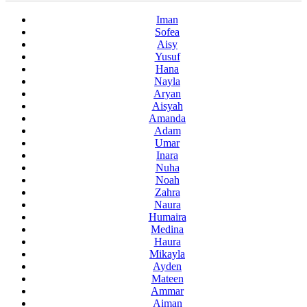
Iman
Sofea
Aisy
Yusuf
Hana
Nayla
Aryan
Aisyah
Amanda
Adam
Umar
Inara
Nuha
Noah
Zahra
Naura
Humaira
Medina
Haura
Mikayla
Ayden
Mateen
Ammar
Aiman