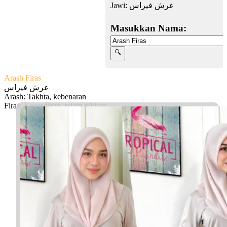
Jawi:
عرش فيراس
Masukkan Nama:
Arash Firas
عرش فيراس
Arash: Takhta, kebenaran
Firas: Kecerdikan, tajam pikiran
Facebook
Twitter
WhatsApp
Line
Telegram
Share