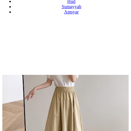
Hud
Sumayyah
Amsyar