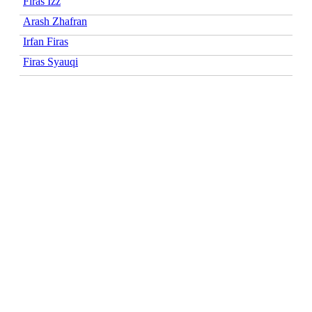
Firas Izz
Arash Zhafran
Irfan Firas
Firas Syauqi