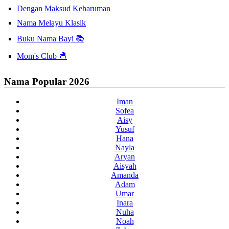
Dengan Maksud Keharuman
Nama Melayu Klasik
Buku Nama Bayi 📚
Mom's Club 🐣
Nama Popular 2026
Iman
Sofea
Aisy
Yusuf
Hana
Nayla
Aryan
Aisyah
Amanda
Adam
Umar
Inara
Nuha
Noah