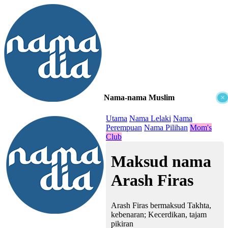
Nama-nama Muslim
×
≡
Utama
Nama Lelaki
Nama
Perempuan
Nama Pilihan
Mom's
Club
Maksud nama
Arash Firas
Arash Firas bermaksud Takhta,
kebenaran; Kecerdikan, tajam
pikiran