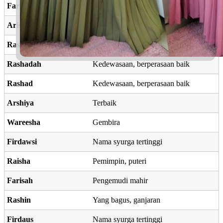
Farisy
Segar
Arisha
Ketinggian, ketenangan
Rashid
Mendapat petunjuk, cerdas
Rashadah
Kedewasaan, berperasaan baik
Rashad
Kedewasaan, berperasaan baik
Arshiya
Terbaik
Wareesha
Gembira
Firdawsi
Nama syurga tertinggi
Raisha
Pemimpin, puteri
Farisah
Pengemudi mahir
Rashin
Yang bagus, ganjaran
Firdaus
Nama syurga tertinggi