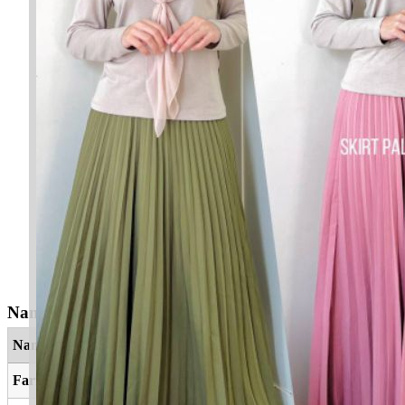
Nama Yang Berkaitan
Nama
Maksud
Farisya
Segar