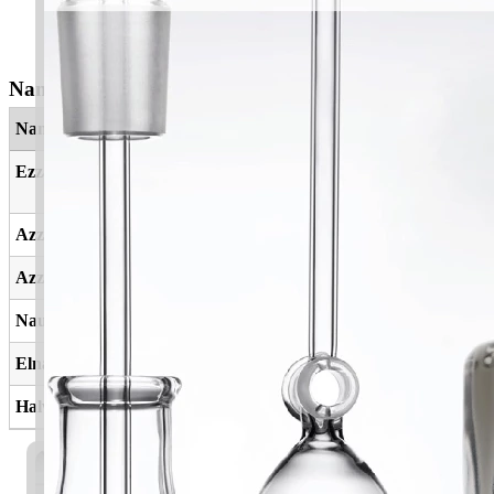
Nama Yang Berkaitan
Nama
Maksud
Ezzah
Seseorang yang memberikan
kehormatan, rasa hormat
Azzah
Perhiasan
Azzahra
Cantik, bijak dan bercahaya
Naurah
Bunga
Elnaura
Bunga
Halwatuzzahra
Bunga paling indah