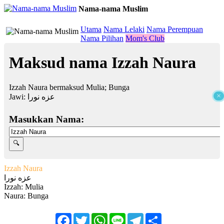
Nama-nama Muslim
≡
Utama
Nama Lelaki
Nama Perempuan
Nama Pilihan
Mom's Club
Maksud nama Izzah Naura
Izzah Naura bermaksud Mulia; Bunga
×
Jawi:
عزه نورا
Masukkan Nama:
Izzah Naura
عزه نورا
Izzah: Mulia
Naura: Bunga
Facebook
Twitter
WhatsApp
Line
Telegram
Share