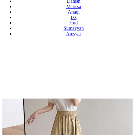
Danish
Marissa
Anaqi
Izz
Hud
Sumayyah
Amsyar