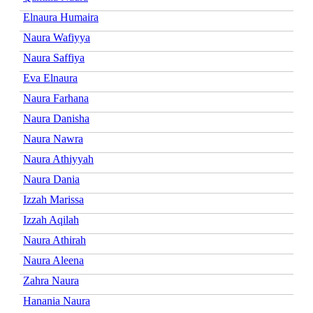
Elnaura Humaira
Naura Wafiyya
Naura Saffiya
Eva Elnaura
Naura Farhana
Naura Danisha
Naura Nawra
Naura Athiyyah
Naura Dania
Izzah Marissa
Izzah Aqilah
Naura Athirah
Naura Aleena
Zahra Naura
Hanania Naura