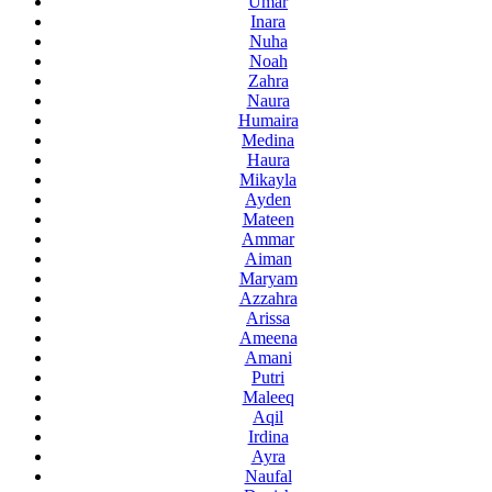
Umar
Inara
Nuha
Noah
Zahra
Naura
Humaira
Medina
Haura
Mikayla
Ayden
Mateen
Ammar
Aiman
Maryam
Azzahra
Arissa
Ameena
Amani
Putri
Maleeq
Aqil
Irdina
Ayra
Naufal