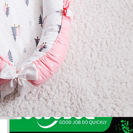
Maksud
Yang selalu berbuat kebajikan
Indah
Yang baik budi, bijaksana, dapat dipercaya, pintar
Pencerita
Yang baik budi, bijaksana, dapat dipercaya, pintar