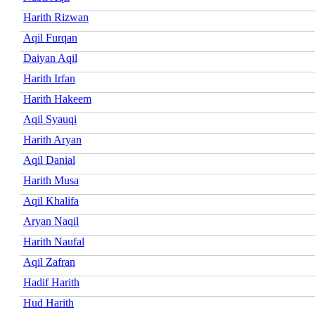
Harith Rizwan
Aqil Furqan
Daiyan Aqil
Harith Irfan
Harith Hakeem
Aqil Syauqi
Harith Aryan
Aqil Danial
Harith Musa
Aqil Khalifa
Aryan Naqil
Harith Naufal
Aqil Zafran
Hadif Harith
Hud Harith