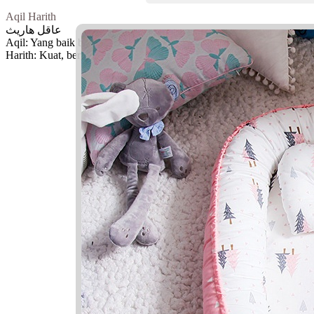
Aqil Harith
عاقل هاريث
Aqil: Yang baik budi, bijaksana, dapat dipercaya, pintar
Harith: Kuat, berusaha