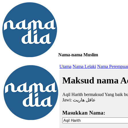
Nama-nama Muslim
≡
Utama
Nama Lelaki
Nama Perempua
Maksud nama Aq
Aqil Harith bermaksud Yang baik bud
Jawi:
عاقل هاريث
Masukkan Nama: