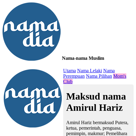
Nama-nama Muslim
≡
Utama
Nama Lelaki
Nama
Perempuan
Nama Pilihan
Mom's
Club
Maksud nama
Amirul Hariz
Amirul Hariz bermaksud Putera,
ketua, pemerintah, penguasa,
pemimpin, makmur; Pemelihara