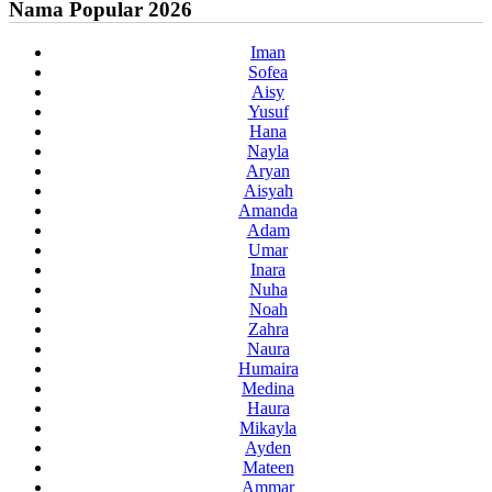
Nama Popular 2026
Iman
Sofea
Aisy
Yusuf
Hana
Nayla
Aryan
Aisyah
Amanda
Adam
Umar
Inara
Nuha
Noah
Zahra
Naura
Humaira
Medina
Haura
Mikayla
Ayden
Mateen
Ammar