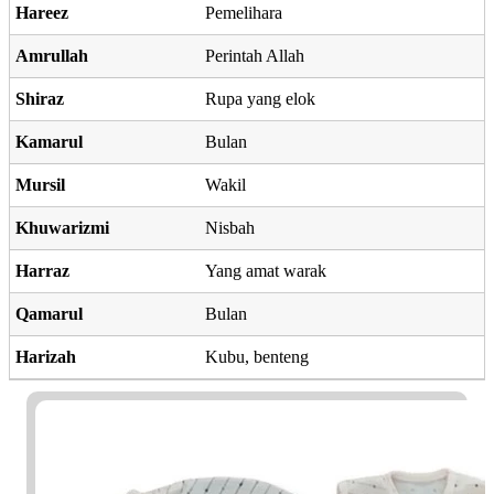
Hareez
Pemelihara
Amrullah
Perintah Allah
Shiraz
Rupa yang elok
Kamarul
Bulan
Mursil
Wakil
Khuwarizmi
Nisbah
Harraz
Yang amat warak
Qamarul
Bulan
Harizah
Kubu, benteng