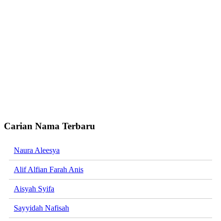
Carian Nama Terbaru
Naura Aleesya
Alif Alfian Farah Anis
Aisyah Syifa
Sayyidah Nafisah