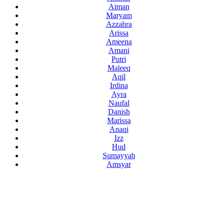
Aiman
Maryam
Azzahra
Arissa
Ameena
Amani
Putri
Maleeq
Aqil
Irdina
Ayra
Naufal
Danish
Marissa
Anaqi
Izz
Hud
Sumayyah
Amsyar