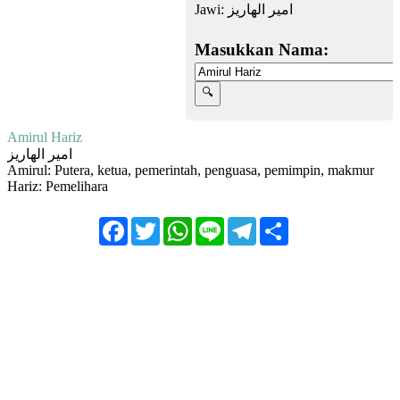
Jawi:
امير الهاريز
Masukkan Nama:
Amirul Hariz
امير الهاريز
Amirul: Putera, ketua, pemerintah, penguasa, pemimpin, makmur
Hariz: Pemelihara
Facebook
Twitter
WhatsApp
Line
Telegram
Share