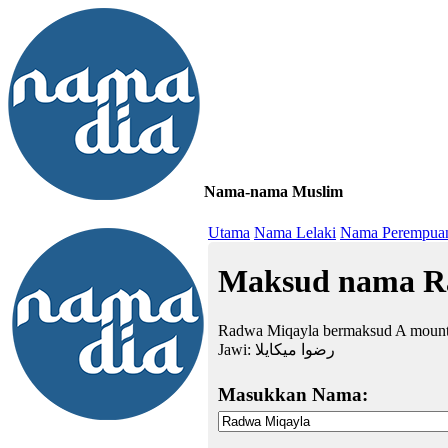
Nama-nama Muslim
≡
Utama
Nama Lelaki
Nama Perempua
Maksud nama R
Radwa Miqayla bermaksud A mounta
Jawi:
رضوا ميكايلا
Masukkan Nama: