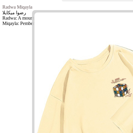
Radwa Miqayla
رضوا ميكايلا
Radwa: A mountain in Medina
Miqayla: Pemberian Allah