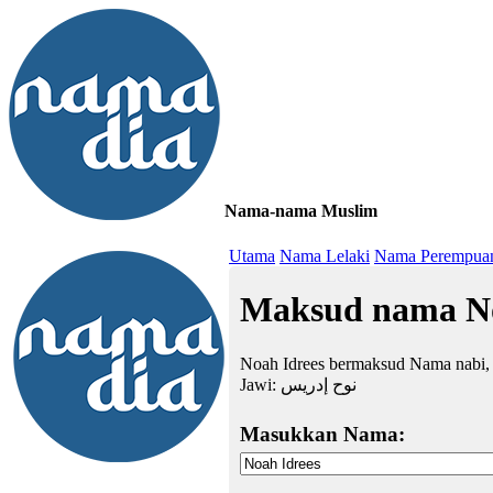
Nama-nama Muslim
≡
Utama
Nama Lelaki
Nama Perempua
Maksud nama No
Noah Idrees bermaksud Nama nabi, 
Jawi:
نوح إدريس
Masukkan Nama: