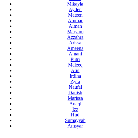
Mikayla
Ayden
Mateen
Ammar
Aiman
Maryam
Azzahra
Arissa
Ameena
Amani
Putri
Maleeq
Aqil
Irdina
Ayra
Naufal
Danish
Marissa
Anaqi
Izz
Hud
Sumayyah
Amsyar