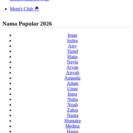
Mom's Club 🐣
Nama Popular 2026
Iman
Sofea
Aisy
Yusuf
Hana
Nayla
Aryan
Aisyah
Amanda
Adam
Umar
Inara
Nuha
Noah
Zahra
Naura
Humaira
Medina
Haura