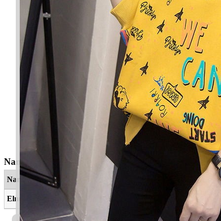
Nama Yang Berkaitan
Nama
Maksud
Elnur
Cahaya