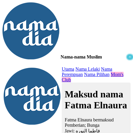
Nama-nama Muslim
×
≡
Utama
Nama Lelaki
Nama
Perempuan
Nama Pilihan
Mom's
Club
Maksud nama
Fatma Elnaura
Fatma Elnaura bermaksud
Pemberian; Bunga
Jawi:
فاطما النوره