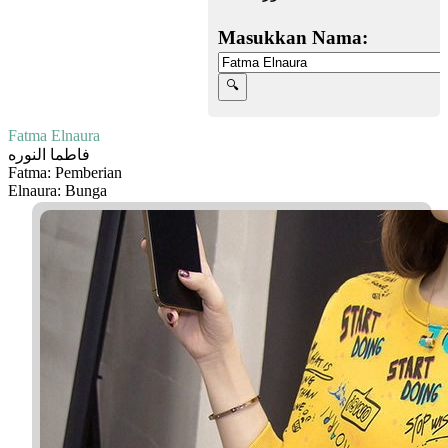
Masukkan Nama:
Fatma Elnaura
فاطما النوره
Fatma: Pemberian
Elnaura: Bunga
Facebook
Twitter
WhatsApp
Line
Telegram
Share