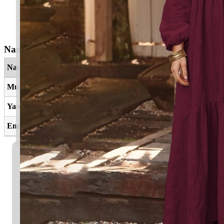
Nama Yang Berkaitan
Nama
Maksud
Muyassarah
Yang diberi kesenangan
Yasser
Kekayaan, kemewahan
Emira
Puteri, ratu