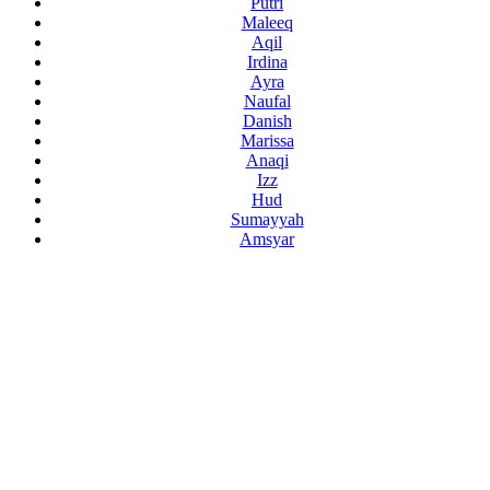
Putri
Maleeq
Aqil
Irdina
Ayra
Naufal
Danish
Marissa
Anaqi
Izz
Hud
Sumayyah
Amsyar