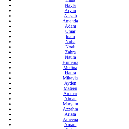
Hana
Nayla
Aryan
Aisyah
Amanda
Adam
Umar
Inara
Nuha
Noah
Zahra
Naura
Humaira
Medina
Haura
Mikayla
Ayden
Mateen
Ammar
Aiman
Maryam
Azzahra
Arissa
Ameena
Amani